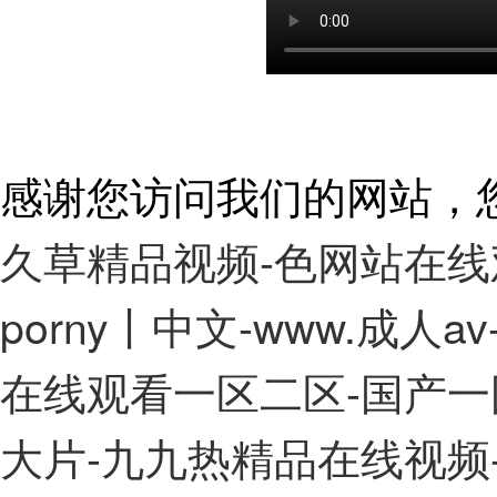
201611139905.2
一種組合加載運
201610957116.3
一種氫氧水蒸氣
201610976521.X
一種適用于高溫
201610957100.2
一種適用于高溫
201210413791.1
全應變測量式原
感谢您访问我们的网站，
201110353825.8
顯微組件下跨尺
久草精品视频-色网站在线
201110353413.4
顯微組件下跨尺
201721071279.8
一種全自動校直
porny丨中文-www.成
201721071278.3
一種高溫火車軸
201721148857.3
一種平面往復式
在线观看一区二区-国产一国
201820040576.4
一種彎扭疲勞試
201721926422.7
一種用于蠕變試
大片-九九热精品在线视频-
201810022705.1
一種沖擊磨損試
201820708301.3
一種擺動摩擦疲