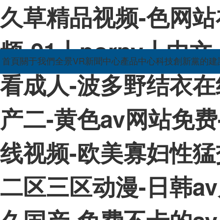
久草精品视频-色网站
频-91丨porny丨中
首頁
關于我們
全景VR
新聞中心
產品中心
科技創新
黨的建
看成人-波多野结衣在
产二-黄色av网站免费
线视频-欧美寡妇性猛交
二区三区动漫-日韩a
久国产-免费不卡的a