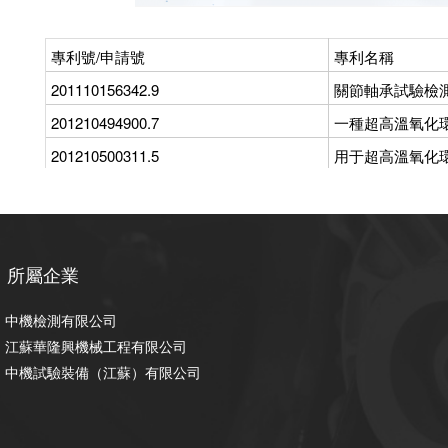
專利號/申請號
專利名稱
201110156342.9
關節軸承試驗檢
201210494900.7
一種超高溫氧化
201210500311.5
用于超高溫氧化
201410109116.9
球鉸軸承多維協
201210556856.8
一種有效減小大
201410421961X
多組軸承加載模
所屬企業
201510209414.X
基于激光線結構
中機檢測有限公司
201520238591.6
T型電梯導軌全
江蘇華隆興機械工程有限公司
201520234115.7
雙加熱系統大氣
中機試驗裝備（江蘇）有限公司
201520242378.2
一種大型側臥浮
201520233857.8
一種大型曲軸彎