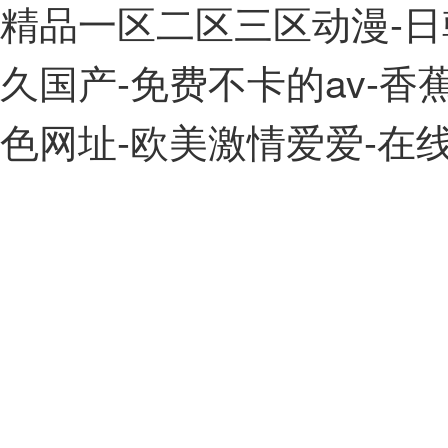
精品一区二区三区动漫-日
201811340064.0
一種用于校直軸
久国产-免费不卡的av-
201821493361.4
一種清孔裝置及
201821557124.X
一種壁厚自動測
色网址-欧美激情爱爱-在
201821493351.0
一種輪輻傳感器
201821855355.9
一種軸類零件周
201821856261.3
一種軸類零件輸
201811341107.7
一種旋轉平移設
201811340049.6
一種中心孔研磨
201811340046.2
一種用于校直軸
201710735230.6
一種高溫火車軸
201710570868.9
一種校直機及其
201710494504.7
一種平推楔形夾
201610970776.5
一種拉伸力學性