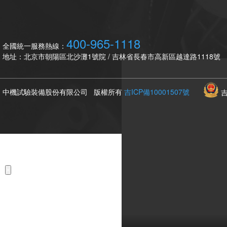
201520234212.6
一種汽車傳動軸
201520233982.9
一種航天專用零
201520214994.7
高速沖擊壓縮變
400-965-1118
全國統一服務熱線：
201520214742.4
一種帶鎖緊機構
地址：北京市朝陽區北沙灘1號院 / 吉林省長春市高新區越達路1118號
2015103160952.0
一種高溫氫氣環
2015103191931.0
一種多軸鹽霧腐
中機試驗裝備股份有限公司 版權所有
吉ICP備10001507號
吉
2015103196140.0
一種高溫過熱水
201520930354.6
一種用于模擬實
201520994794.8
多通道動態控制
201521003515.3
一種汽車輪轂軸
201620354225.1
變速箱二維變角
×
201610010949.9
可調軸距液壓浮
201610254463.X
一種電動鉆具工
201610254464.4
一種鉆屑輸送微